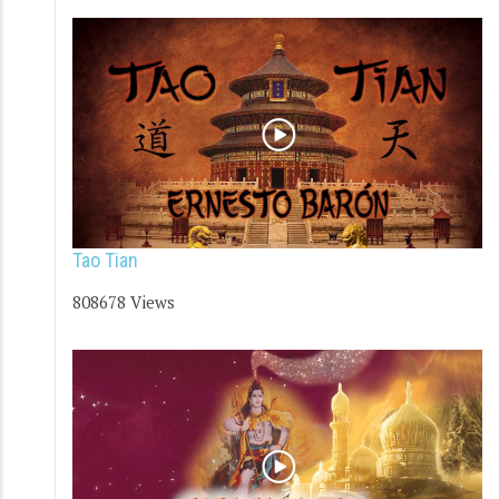
Tao Tian
808678 Views