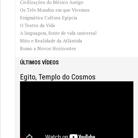
Civilizações do México Antigo
Os Três Mundos em que Vivemos
Enigmática Cultura Egípcia
O Teatro da Vida
A linguagem, fonte de vida universal
Mito e Realidade da Atlântida
Entrada
Rumo a Novos Horizontes
ÚLTIMOS VÍDEOS
Egito, Templo do Cosmos